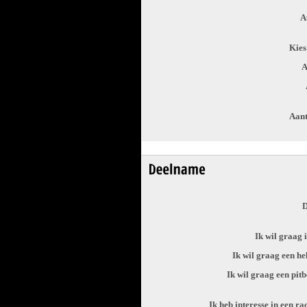
A
Kies
A
Aant
D
Ik wil graag 
Ik wil graag een h
Ik wil graag een pit
Ik heb interesse in een ra