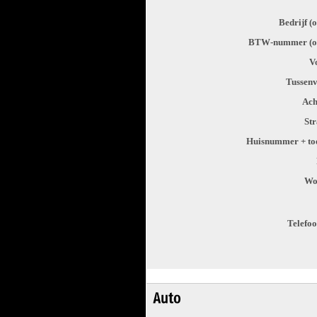
Bedrijf (
BTW-nummer (op
V
Tussenv
Ach
St
Huisnummer + to
Wo
Telefo