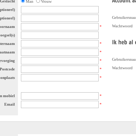
Geslacht
Man
Vrouw
optioneel)
Gebruikersna
tioneel)
Wachtwoord
oornaam
*
oegsel(s)
ternaam
*
raatnaam
*
Gebruikersna
evoeging
*
Wachtwoord
Postcode
*
onplaats
*
on mobiel
*
Email
*