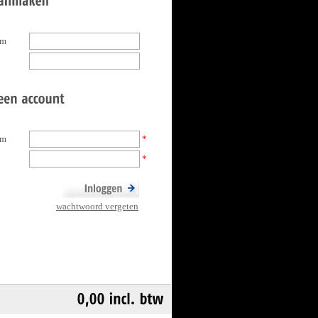
am
am
*
*
wachtwoord vergeten