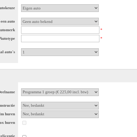
utokeuze
 een auto
utomerk
*
Autotype
*
al auto's
eelname
instructie
elm huren
box huren
celicentie