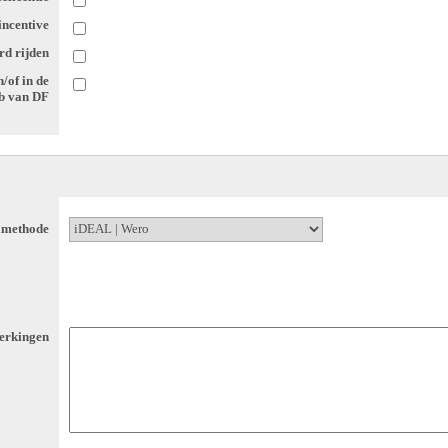
sincentive
rd rijden
n/of in de
ub van DF
lmethode
rkingen