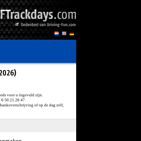
eeds voor u ingevuld zijn.
 6 50 21 28 47.
 bankoverschrijving of op de dag zelf,