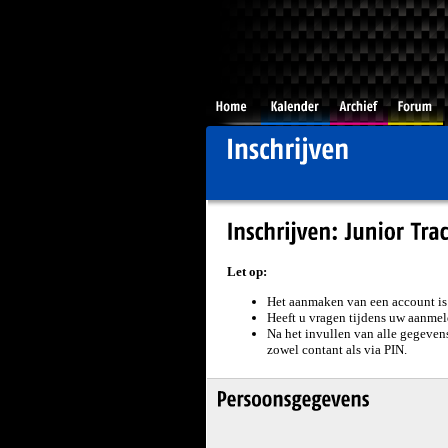
Let op
:
Het aanmaken van een account is n
Heeft u vragen tijdens uw aanmel
Na het invullen van alle gegevens
zowel contant als via PIN.