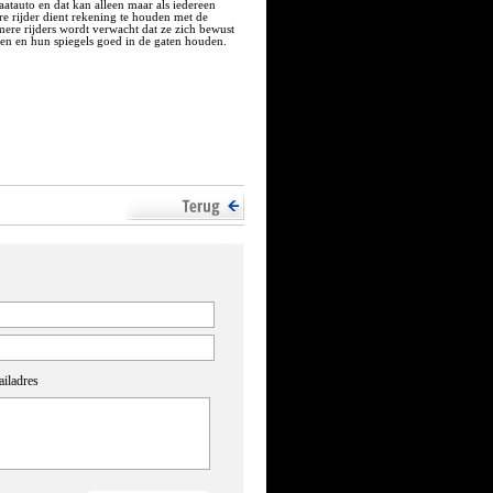
raatauto en dat kan alleen maar als iedereen
re rijder dient rekening te houden met de
mere rijders wordt verwacht dat ze zich bewust
len en hun spiegels goed in de gaten houden.
iladres