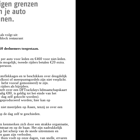
ls volgt uit:
addock restaurant
60 deelnemers toegestaan.
per auto voor leden en €460 voor niet-leden.
is mogelijk; tweede rijders betalen €20 extra.
 persoon.
eistoflekkages en te beschikken over deugdelijk
kooi of meerpuntsgordels zijn niet verplicht.
liefst vooraf gemonteerd) te zijn.
ijders als bijrijders.
 heeft over een DFTrackdays lidmaatschapskaart
alig €80, is geldig tot het einde van het
e dag zelf gekocht worden).
geproduceerd worden; hier kan op
niet meerijden op Assen, tenzij ze over een
 op de dag zelf te geschieden.
m kenmerken zich door een strakke organisatie,
tstraat en op de baan. Het zijn nadrukkelijk
op het scherp van de snede uitremmen en
n gaan zijn verboden.
 thuis voelt op onze dagen, van snelle, ervaren