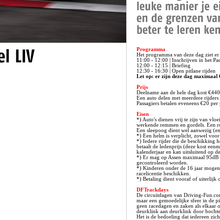
Programma
Het programma van deze dag ziet er a
11:00 - 12:00 | Inschrijven in het P
12:00 - 12:15 | Briefing
12:30 - 16:30 | Open pitlane rijden
Let op: er zijn deze dag maximaal 
Prijs
Deelname aan de hele dag kost €440 
Een auto delen met meerdere rijders 
Passagiers betalen eveneens €20 per
Eisen
*) Auto's dienen vrij te zijn van vlo
werkende remmen en gordels. Een rol
Een sleepoog dient wel aanwezig (en 
*) Een helm is verplicht, zowel voor r
*) Iedere rijder die de beschikking
betaalt de ledenprijs (deze kost eenm
kalenderjaar en kan uitsluitend op d
*) Er mag op Assen maximaal 95dB 
gecontroleerd worden.
*) Kinderen onder de 16 jaar mogen 
racelicentie beschikken.
*) Betaling dient vooraf of uiterlijk
DFTrackdays
De circuitdagen van Driving-Fun.co
maar een gemoedelijke sfeer in de pi
geen racedagen en zaken als elkaar 
deurklink aan deurklink door bochte
Het is de bedoeling dat iedereen zich