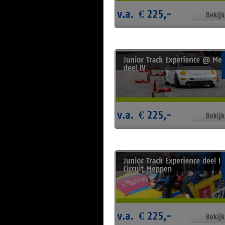
€
€
€